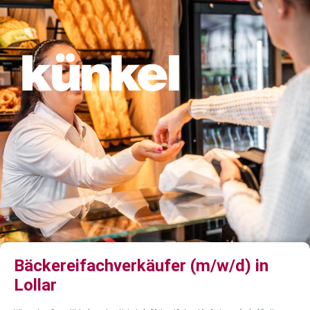
Bäckereifachverkäufer (m/w/d) in
Lollar